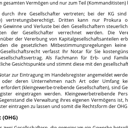
rem gesamten Vermögen und nur zum Teil (Kommanditisten)
 durch ihre Gesellschafter vertreten; bei der KG sin
e) vertretungsberechtigt. Dritten kann nur Prokura o
 Gewinne und Verluste bei den Gesellschaftern steuerlich
ften der Gesellschafter verrechnet werden. Die Ver
nüber der Vererbung von Kapitalgesellschaftsanteilen erb
nden die gesetzlichen Mitbestimmungsregelungen keine
esellschaftsrecht verfasst Ihr Notar für Sie kostengünst
esellschaftsvertrag. Als Fachmann für Erb- und Famili
liche Gesichtspunkte und stimmt diese mit den gesellschaf
ar zur Eintragung im Handelsregister angemeldet werden.
bt oder deren Unternehmen nach Art oder Umfang kei
 erfordert (kleingewerbe-treibende Gesellschaften), sind Ge
gister eingetragen werden. Kleingewerbetreibende Per
Gegenstand die Verwaltung ihres eigenen Vermögens ist, 
ister eintragen zu lassen und somit die Rechtsform der OHG
t (OHG)
zwei Gesellschaftern, die gemeinsam ein Gewerbe betreibe