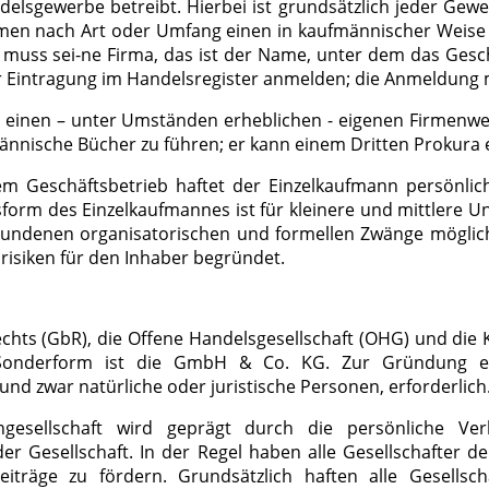
delsgewerbe betreibt. Hierbei ist grundsätzlich jeder Ge
men nach Art oder Umfang einen in kaufmännischer Weise 
 muss sei-ne Firma, das ist der Name, unter dem das Gesc
r Eintragung im Handelsregister anmelden; die Anmeldung 
nn einen – unter Umständen erheblichen - eigenen Firmenw
ännische Bücher zu führen; er kann einem Dritten Prokura e
em Geschäftsbetrieb haftet der Einzelkaufmann persönli
orm des Einzelkaufmannes ist für kleinere und mittlere U
undenen organisatorischen und formellen Zwänge möglic
risiken für den Inhaber begründet.
echts (GbR), die Offene Handelsgesellschaft (OHG) und die
 Sonderform ist die GmbH & Co. KG. Zur Gründung ei
und zwar natürliche oder juristische Personen, erforderlich
esellschaft wird geprägt durch die persönliche Ver
r Gesellschaft. In der Regel haben alle Gesellschafter de
iträge zu fördern. Grundsätzlich haften alle Gesellsch