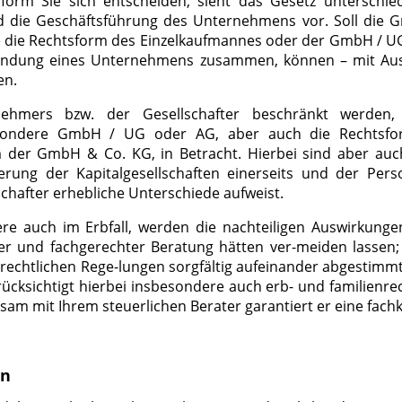
form Sie sich entscheiden, sieht das Gesetz unterschied
d die Geschäftsführung des Unternehmens vor. Soll die 
die Rechtsform des Einzelkaufmannes oder der GmbH / UG 
ündung eines Unternehmens zusammen, können – mit Au
en.
nehmers bzw. der Gesellschafter beschränkt werden
sbesondere GmbH / UG oder AG, aber auch die Rechtsfo
 der GmbH & Co. KG, in Betracht. Hierbei sind aber auch
erung der Kapitalgesellschaften einerseits und der Pers
lschafter erhebliche Unterschiede aufweist.
ere auch im Erbfall, werden die nachteiligen Auswirkun
tiger und fachgerechter Beratung hätten ver-meiden lasse
brechtlichen Rege-lungen sorgfältig aufeinander abgestimmt 
ücksichtigt hierbei insbesondere auch erb- und familienrec
sam mit Ihrem steuerlichen Berater garantiert er eine fac
nn