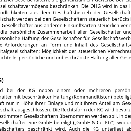
sellschaftsvermögens beschränken. Die OHG wird in das H
bindlichkeiten aus dem Geschäftsbetrieb der Gesellschaf
schaft werden bei den Gesellschaftern steuerlich berücks
 Gesellschafter aus anderen Einkunftsarten steuerlich ve
die persönliche Zusammenarbeit aller Gesellschafter un
sönliche Haftung der Gesellschafter für Gesellschaftsver
ge Anforderungen an Form und Inhalt des Gesellschafts
italgesellschaften; Möglichkeit der steuerlichen Verrech
achteile: persönliche und unbeschränkte Haftung aller Gesel
G)
d bei der KG neben einem oder mehreren persönlic
after mit beschränkter Haftung (Kommanditisten) beteiligt
aft nur in Höhe ihrer Einlage und mit ihrem Anteil am Ges
schaft ausgeschlossen. Die Rechtsform der KG wird bevorz
stimmten Gesellschaftern übernommen werden soll. In der 
esellschafter eine GmbH beteiligt („GmbH & Co. KG“), wodur
llschafters beschränkt wird. Auch die KG unterliegt al